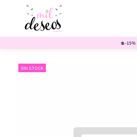
💲-15% o
SIN STOCK