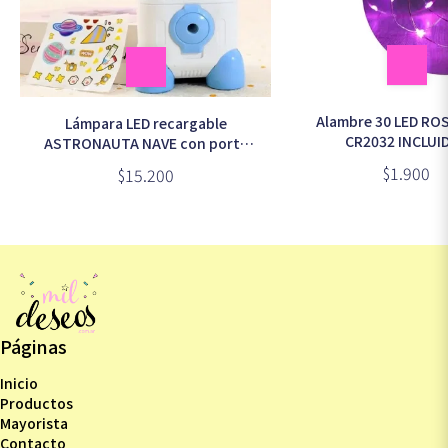
Alambre 30 LED ROS
Lámpara LED recargable
CR2032 INCLUI
ASTRONAUTA NAVE con porta
lápices y sacapuntas (Q1014)
$1.900
$15.200
Páginas
Inicio
Productos
Mayorista
Contacto