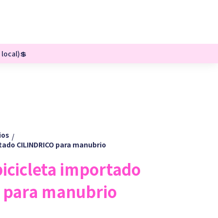
 local)💲
ios
/
rtado CILINDRICO para manubrio
bicicleta importado
 para manubrio