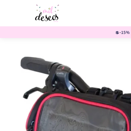
💲-15% o