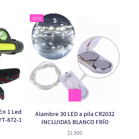
2274
 En 1 Led
Alambre 30 LED a pila CR2032
YT-872-1
INCLUIDAS BLANCO FRÍO
$1.900