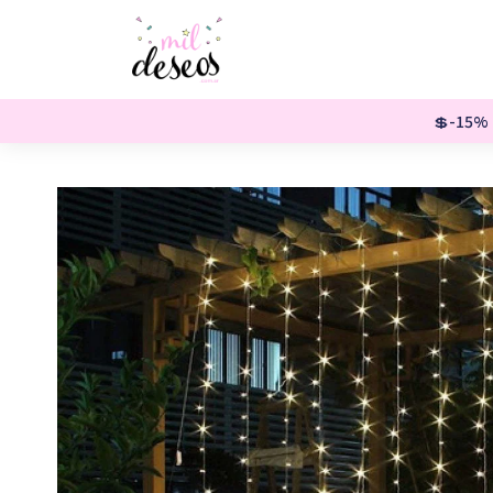
💲-15% o