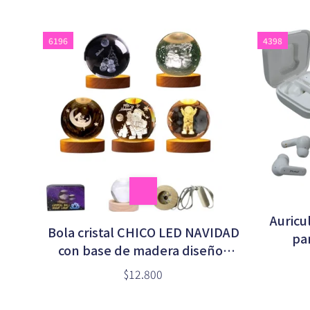
6196
4398
Auricu
Bola cristal CHICO LED NAVIDAD
pan
con base de madera diseños
surtidos
$12.800