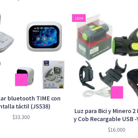
1824
lar bluetooth TIME con
talla táctil (JS538)
Luz para Bici y Minero 2
$33.300
y Cob Recargable USB -
$16.000