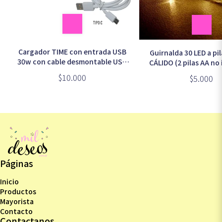
Cargador TIME con entrada USB
Guirnalda 30 LED a p
30w con cable desmontable USB
CÁLIDO (2 pilas AA no 
a TIPO C en caja (CC-59236)
$10.000
$5.000
Páginas
Inicio
Productos
Mayorista
Contacto
Contactanos