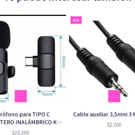
894
rófono para TIPO C
Cable auxiliar 3,5mm 
TERO INALÁMBRICO K9
$2.700
k8 (3087)
$23.200