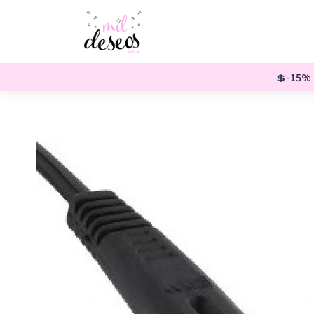
💲-15% o