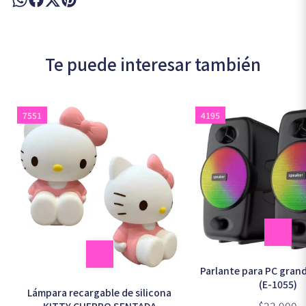
Te puede interesar también
7551
4195
Parlante para PC gran
(E-1055)
Lámpara recargable de silicona
$23.900
KITTY CUERPO SENTADA