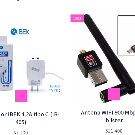
1203
Antena WIFI 900 Mb
or IBEK 4.2A tipo C (IB-
blister
405)
$11.400
$7.100