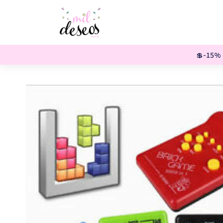
💲-15% o