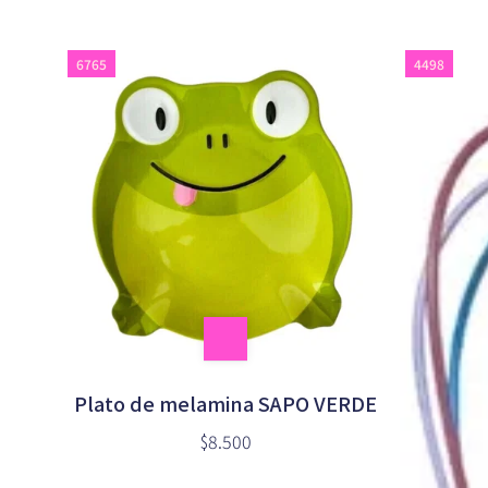
6765
4498
Plato de melamina SAPO VERDE
$8.500