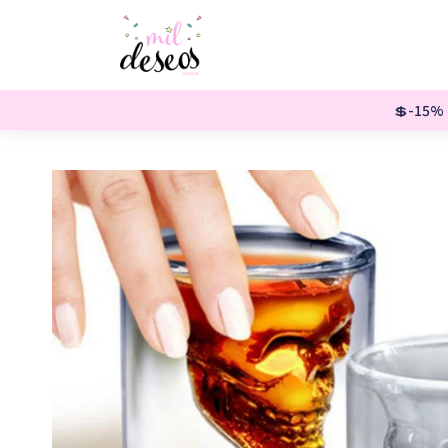
💲-15% o