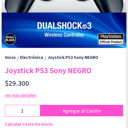
Inicio
Electrónica
Joystick PS3 Sony NEGRO
/
/
Joystick PS3 Sony NEGRO
$29.300
Ver más detalles
Agregar al Carrito
Calcular Costo De Envío: