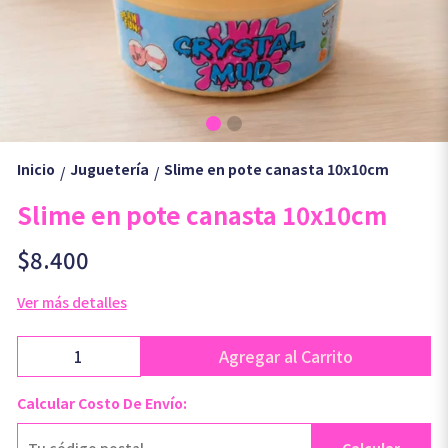
Inicio
Juguetería
Slime en pote canasta 10x10cm
/
/
Slime en pote canasta 10x10cm
$8.400
Ver más detalles
Agregar al Carrito
Calcular Costo De Envío: