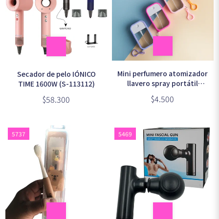
Mini perfumero atomizador
Secador de pelo IÓNICO
llavero spray portátil
TIME 1600W (S-113112)
recargable 38ml
$4.500
$58.300
5737
5469