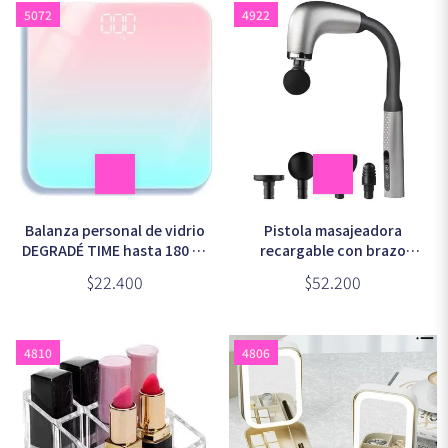
5072
4922
Balanza personal de vidrio
Pistola masajeadora
DEGRADÉ TIME hasta 180 kg
recargable con brazo
(BL-91057)
extendido en caja celeste
$22.400
$52.200
4810
4806