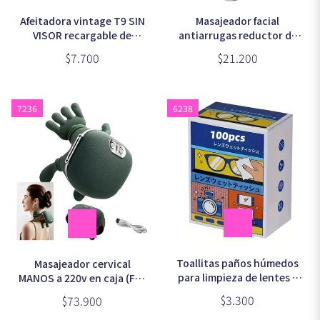
Afeitadora vintage T9 SIN
Masajeador facial
VISOR recargable de
antiarrugas reductor de
plástico diseños surtidos
papada (ES-1081)
$7.700
$21.200
7236
6238
Toallitas paños húmedos
Masajeador cervical
para limpieza de lentes y
MANOS a 220v en caja (FH-
pantallas x100 unidades
670)
$3.300
$73.900