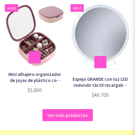
4660
4657
Mini alhajero organizador
Espejo GRANDE con luz LED
de joyas de plástico con
redondo táctil recargable
separadores y espejo 10cm
$5.800
29x32cm (ESP-91048)
(LD-988)
$46.700
Ver más productos