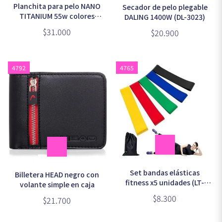
Planchita para pelo NANO
Secador de pelo plegable
TITANIUM 55w colores
DALING 1400W (DL-3023)
surtidos (S-1134)
$31.000
$20.900
4792
4765
Set bandas elásticas
Billetera HEAD negro con
fitness x5 unidades (LT-
volante simple en caja
005)
$8.300
$21.700