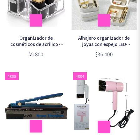
Organizador de
Alhajero organizador de
cosméticos de acrílico 9
joyas con espejo LED
compartimientos para
recargable 16x12cm
$5.800
$36.400
labial 10cm (JN-809)
(CY094)
4805
4804