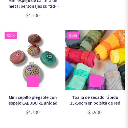
Mini espejo de cartera de
metal personajes surtido
x1 unidad
$4.700
5214
5129
Mini cepillo plegable con
Toalla de secado rápido
espejo LABUBU x1 unidad
35x50cm en bolsita de red
$4.700
$5.900