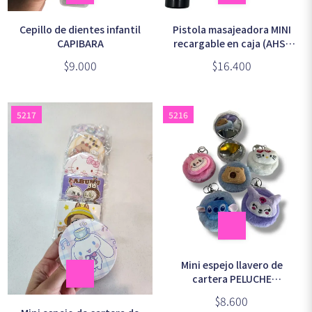
Cepillo de dientes infantil
Pistola masajeadora MINI
CAPIBARA
recargable en caja (AHS-
809)
$9.000
$16.400
5217
5216
Mini espejo llavero de
cartera PELUCHE
personajes surtido x1
$8.600
unidad