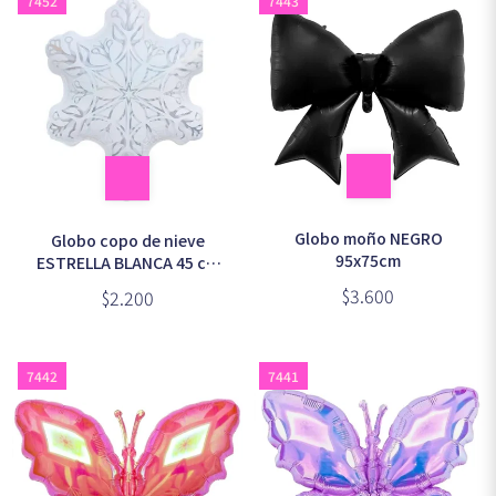
7452
7443
Globo moño NEGRO
Globo copo de nieve
95x75cm
ESTRELLA BLANCA 45 cm
aprox.
$3.600
$2.200
7442
7441