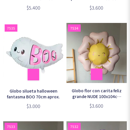
aprox.
aprox.
$5.400
$3.600
7535
7534
Globo flor con carita feliz
Globo silueta halloween
grande NUDE 100x104cm
fantasma BOO 70cm aprox.
aprox.
$3.600
$3.000
7533
7532