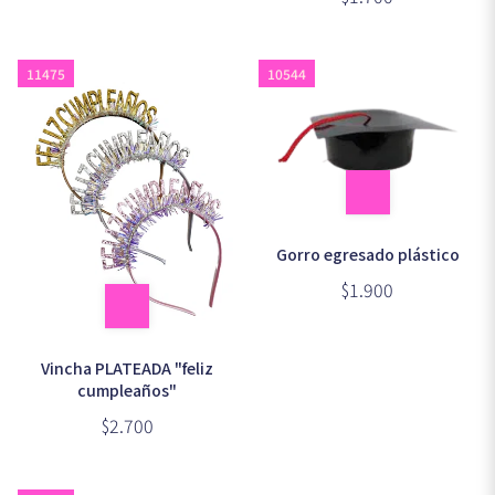
11475
10544
Gorro egresado plástico
$1.900
Vincha PLATEADA "feliz
cumpleaños"
$2.700