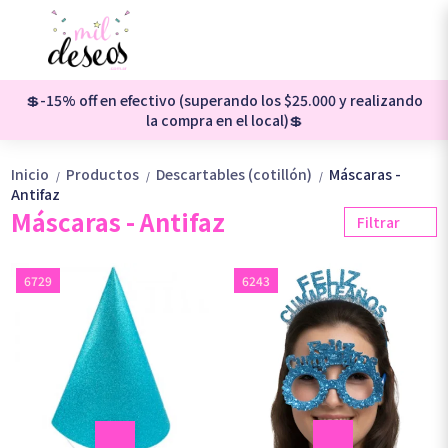
💲-15% off en efectivo (superando los $25.000 y realizando
la compra en el local)💲
Inicio
Productos
Descartables (cotillón)
Máscaras -
/
/
/
Antifaz
Máscaras - Antifaz
Filtrar
6729
6243