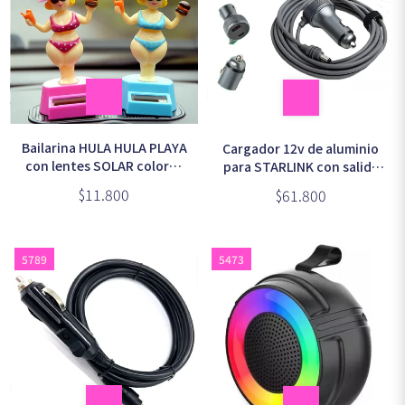
Bailarina HULA HULA PLAYA
Cargador 12v de aluminio
con lentes SOLAR colores
para STARLINK con salida
surtidos
USB + TIPO C 3mts en bolsa
$11.800
$61.800
(SM6510a)
5789
5473