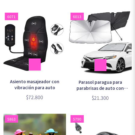
6071
6013
Asiento masajeador con
Parasol paragua para
vibración para auto
parabrisas de auto con
funda
$72.800
$21.300
5863
5790