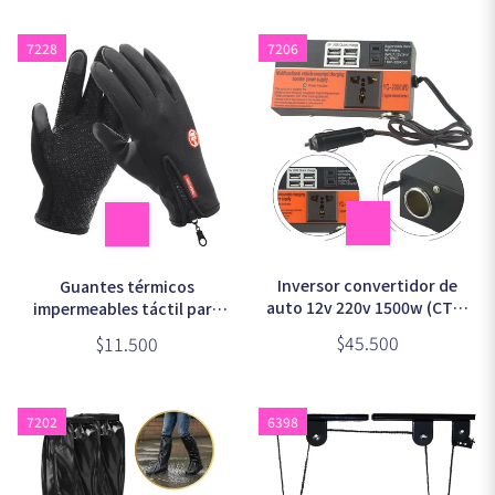
7228
7206
Inversor convertidor de
Guantes térmicos
auto 12v 220v 1500w (CTC-
impermeables táctil para
926)
bicicleta y moto talle XL
$45.500
$11.500
7202
6398