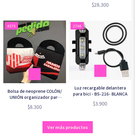
auto
$28.300
4375
2748
Luz recargable delantera
Bolsa de neoprene COLÓN/
para bici - BS-216- BLANCA
UNIÓN organizador para
$3.900
auto
$8.300
Ver más productos