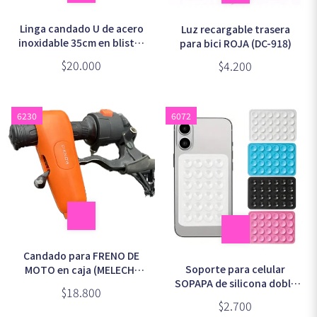
Linga candado U de acero
Luz recargable trasera
inoxidable 35cm en blister
para bici ROJA (DC-918)
(C-130506)
$20.000
$4.200
6230
6072
Candado para FRENO DE
Soporte para celular
MOTO en caja (MELECH-
SOPAPA de silicona doble
304)
$18.800
ventosa
$2.700