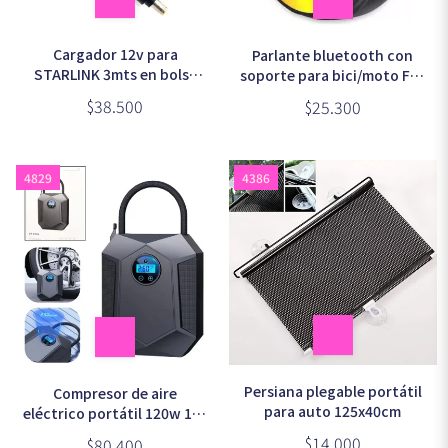
Cargador 12v para
Parlante bluetooth con
STARLINK 3mts en bolsa
soporte para bici/moto F80
(SM6510)
(RD47)
$38.500
$25.300
4829
4386
Persiana plegable portátil
Compresor de aire
para auto 125x40cm
eléctrico portátil 120w 12v
(ST-5504)
$14.000
$80.400