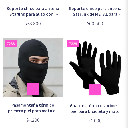
Soporte chico para antena
Soporte chico para antena
Starlink para auto con 2
Starlink de METAL para
sopapa (3701)
auto con 4 sopapa (3701A)
$38.800
$60.500
7238
7229
Pasamontaña térmico
Guantes térmicos primera
primera piel para moto en
piel para bicicleta y moto
bolsa
$4.200
$4.000